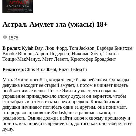
Астрал. Амулет зла (ужасы) 18+
1575
В ролях:
Kylah Day, Люк Форд, Tom Jackson, Барбара Бингхэм,
Brooke Blurton, Аарон Педерсен, Николас Хоуп, Тахина
Тоцци-МакМанус, Мэтт Леветт, Кристофер Броадбент
Режиссер:
Chris Broadbent, Enzo Tedeschi
Мать Эмили погибла, когда та еще была ребенком. Однажды
девушка находит ее старый амулет, а потом начинает видеть
необъяснимые вещи. Позже Эмили узнает, что издавна
украшение принадлежало злому духу, и он вернется, чтобы
его забрать и отомстить за грехи предков. Когда близкие
девушки начинают погибать один за другим, она понимает,
что родовое проклятие &ndash; не страшные сказки, а
реальность. Эмили должна найти ключ к своему прошлому и
понять, как победить древнее зло, до того как оно заберет и ее
душу.