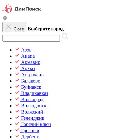
Выберите город
Close
Азов
Анапа
Армавир
Архыз
Астрахань
Балаково
Буйнакск
Владикавказ
Волгоград
Волгодонск
Волжский
Геленджик
Горячий ключ
Грозный
Дербент