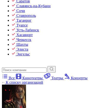
Саратов
Славянск-на-Кубани
Сочи
Ставрополь
Таганрог
Туапсе
Усть-Лабинск
Хасавюрт
Черкесск
Шахты
Элиста
Энгельс
Все
Кинотеатры
Театры
Концерты
К списку организаций