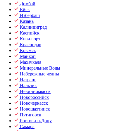
Домбай
Ейск
Избербаш
Казань
Калининград
Каспийск
Кизилюрт
Краснодар
Крымск
Майкоп
Махачкала
Минеральные Воды
Набережные челны
Назрань
Нальчик
Невинномысск
Новороссийск
Новочеркасск
Новошахтинск
Пятигорск
Ростов-на-Дону
Самара