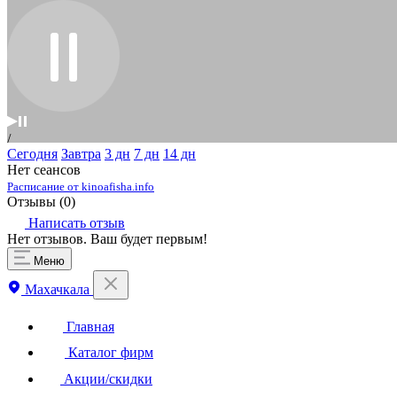
Сегодня
Завтра
3 дн
7 дн
14 дн
Нет сеансов
Расписание от kinoafisha.info
Отзывы (
0
)
Написать отзыв
Нет отзывов. Ваш будет первым!
Меню
Махачкала
Главная
Каталог фирм
Акции/скидки