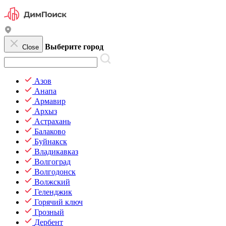
Выберите город
Close
Азов
Анапа
Армавир
Архыз
Астрахань
Балаково
Буйнакск
Владикавказ
Волгоград
Волгодонск
Волжский
Геленджик
Горячий ключ
Грозный
Дербент