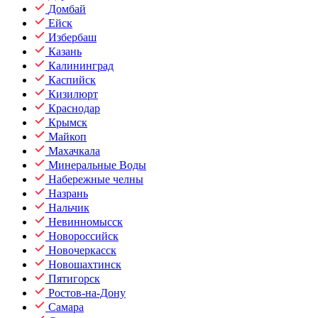
Домбай
Ейск
Избербаш
Казань
Калининград
Каспийск
Кизилюрт
Краснодар
Крымск
Майкоп
Махачкала
Минеральные Воды
Набережные челны
Назрань
Нальчик
Невинномысск
Новороссийск
Новочеркасск
Новошахтинск
Пятигорск
Ростов-на-Дону
Самара