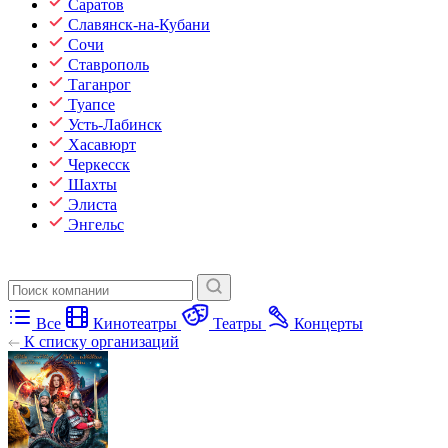
Саратов
Славянск-на-Кубани
Сочи
Ставрополь
Таганрог
Туапсе
Усть-Лабинск
Хасавюрт
Черкесск
Шахты
Элиста
Энгельс
Все
Кинотеатры
Театры
Концерты
К списку организаций