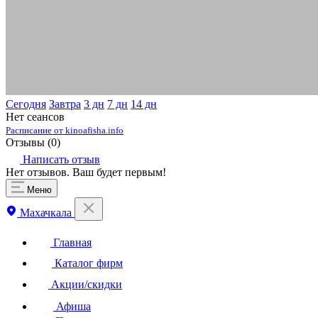
Сегодня
Завтра
3 дн
7 дн
14 дн
Нет сеансов
Расписание от kinoafisha.info
Отзывы (
0
)
Написать отзыв
Нет отзывов. Ваш будет первым!
Меню
Махачкала
Главная
Каталог фирм
Акции/скидки
Афиша