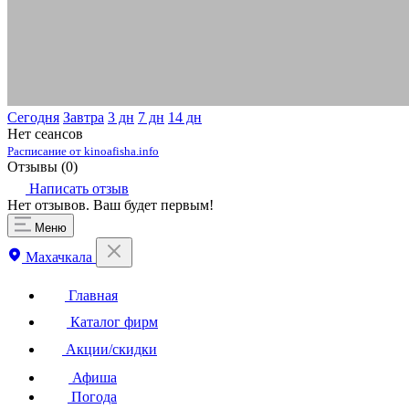
Сегодня
Завтра
3 дн
7 дн
14 дн
Нет сеансов
Расписание от kinoafisha.info
Отзывы (
0
)
Написать отзыв
Нет отзывов. Ваш будет первым!
Меню
Махачкала
Главная
Каталог фирм
Акции/скидки
Афиша
Погода