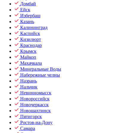
Домбай
Ейск
Избербаш
Казань
Калининград
Каспийск
Кизилюрт
Краснодар
Крымск
Майкоп
Махачкала
Минеральные Воды
Набережные челны
Назрань
Нальчик
Невинномысск
Новороссийск
Новочеркасск
Новошахтинск
Пятигорск
Ростов-на-Дону
Самара