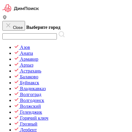
Выберите город
Close
Азов
Анапа
Армавир
Архыз
Астрахань
Балаково
Буйнакск
Владикавказ
Волгоград
Волгодонск
Волжский
Геленджик
Горячий ключ
Грозный
Дербент