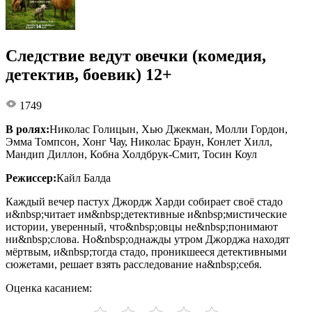
Следствие ведут овечки (комедия,
детектив, боевик) 12+
1749
В ролях:
Николас Голицын, Хью Джекман, Молли Гордон,
Эмма Томпсон, Хонг Чау, Николас Браун, Конлет Хилл,
Мандип Диллон, Кобна Холдбрук-Смит, Тосин Коул
Режиссер:
Кайл Балда
Каждый вечер пастух Джордж Харди собирает своё стадо
и&nbsp;читает им&nbsp;детективные и&nbsp;мистические
истории, уверенный, что&nbsp;овцы не&nbsp;понимают
ни&nbsp;слова. Но&nbsp;однажды утром Джорджа находят
мёртвым, и&nbsp;тогда стадо, проникшееся детективными
сюжетами, решает взять расследование на&nbsp;себя.
Оценка касанием: