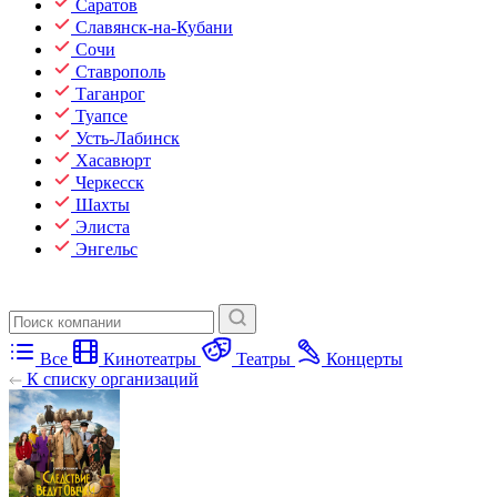
Саратов
Славянск-на-Кубани
Сочи
Ставрополь
Таганрог
Туапсе
Усть-Лабинск
Хасавюрт
Черкесск
Шахты
Элиста
Энгельс
Все
Кинотеатры
Театры
Концерты
К списку организаций