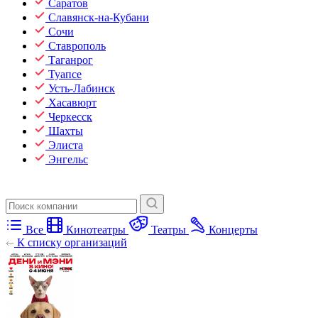
Саратов
Славянск-на-Кубани
Сочи
Ставрополь
Таганрог
Туапсе
Усть-Лабинск
Хасавюрт
Черкесск
Шахты
Элиста
Энгельс
Все
Кинотеатры
Театры
Концерты
К списку организаций