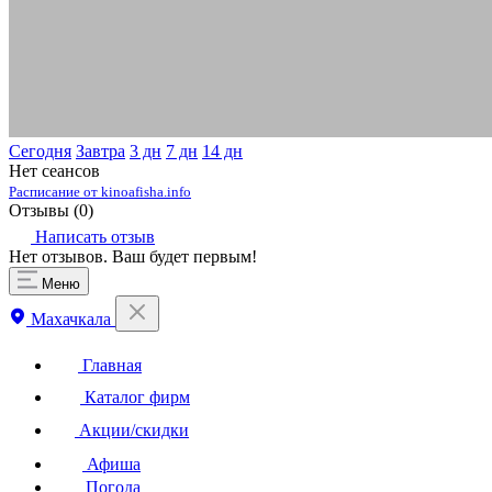
Сегодня
Завтра
3 дн
7 дн
14 дн
Нет сеансов
Расписание от kinoafisha.info
Отзывы (
0
)
Написать отзыв
Нет отзывов. Ваш будет первым!
Меню
Махачкала
Главная
Каталог фирм
Акции/скидки
Афиша
Погода