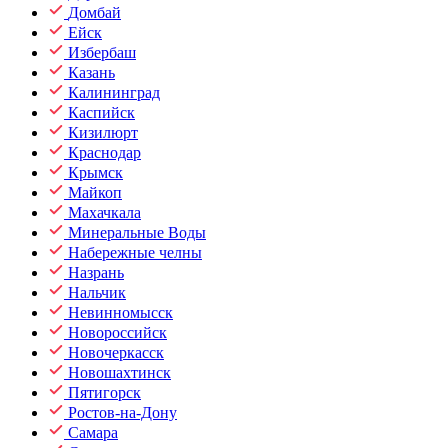
Домбай
Ейск
Избербаш
Казань
Калининград
Каспийск
Кизилюрт
Краснодар
Крымск
Майкоп
Махачкала
Минеральные Воды
Набережные челны
Назрань
Нальчик
Невинномысск
Новороссийск
Новочеркасск
Новошахтинск
Пятигорск
Ростов-на-Дону
Самара