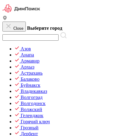
Выберите город
Close
Азов
Анапа
Армавир
Архыз
Астрахань
Балаково
Буйнакск
Владикавказ
Волгоград
Волгодонск
Волжский
Геленджик
Горячий ключ
Грозный
Дербент