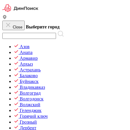
Выберите город
Close
Азов
Анапа
Армавир
Архыз
Астрахань
Балаково
Буйнакск
Владикавказ
Волгоград
Волгодонск
Волжский
Геленджик
Горячий ключ
Грозный
Дербент