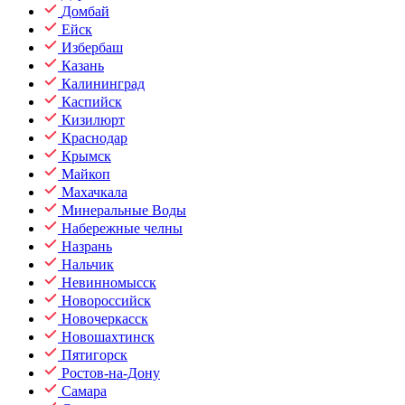
Домбай
Ейск
Избербаш
Казань
Калининград
Каспийск
Кизилюрт
Краснодар
Крымск
Майкоп
Махачкала
Минеральные Воды
Набережные челны
Назрань
Нальчик
Невинномысск
Новороссийск
Новочеркасск
Новошахтинск
Пятигорск
Ростов-на-Дону
Самара