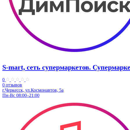
S-mart, сеть супермаркетов. Супермар
0
0 отзывов
г.Черкесск, ул.Космонавтов, 5а
Пн-Вс 08:00–21:00