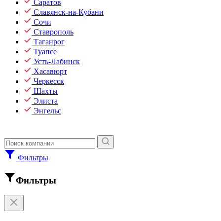
Саратов
Славянск-на-Кубани
Сочи
Ставрополь
Таганрог
Туапсе
Усть-Лабинск
Хасавюрт
Черкесск
Шахты
Элиста
Энгельс
Фильтры
Фильтры