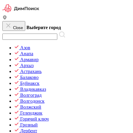
Выберите город
Close
Азов
Анапа
Армавир
Архыз
Астрахань
Балаково
Буйнакск
Владикавказ
Волгоград
Волгодонск
Волжский
Геленджик
Горячий ключ
Грозный
Дербент