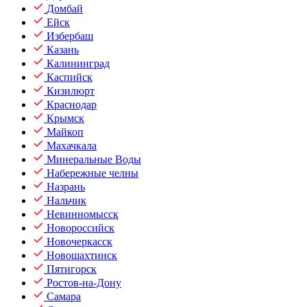
Домбай
Ейск
Избербаш
Казань
Калининград
Каспийск
Кизилюрт
Краснодар
Крымск
Майкоп
Махачкала
Минеральные Воды
Набережные челны
Назрань
Нальчик
Невинномысск
Новороссийск
Новочеркасск
Новошахтинск
Пятигорск
Ростов-на-Дону
Самара