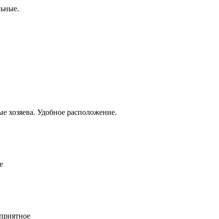
льные.
ные хозяева. Удобное расположение.
е
 приятное