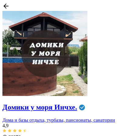
Домики у моря Инчхе.
Дома и базы отдыха, турбазы, пансионаты, санатории
4,9