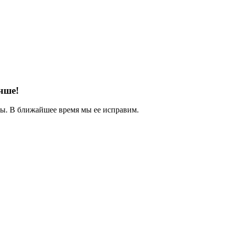
чше!
. В ближайшее время мы ее исправим.