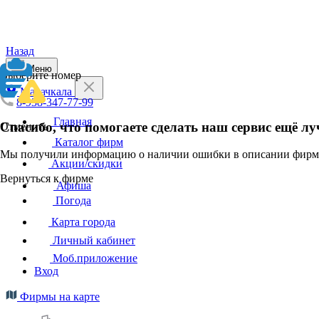
Назад
Меню
Выберите номер
Махачкала
8-938-347-77-99
Главная
Спасибо, что помогаете сделать наш сервис ещё лу
Отменить
Каталог фирм
Мы получили информацию о наличии ошибки в описании фирмы
Акции/скидки
Вернуться к фирме
Афиша
Погода
Карта города
Личный кабинет
Моб.приложение
Вход
Фирмы на карте