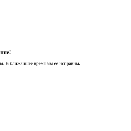
чше!
. В ближайшее время мы ее исправим.