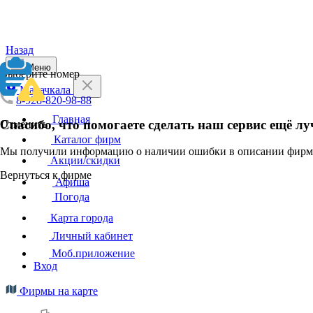
Назад
Меню
Выберите номер
Махачкала
8-928-820-98-88
Главная
Спасибо, что помогаете сделать наш сервис ещё лу
Отменить
Каталог фирм
Мы получили информацию о наличии ошибки в описании фирмы
Акции/скидки
Вернуться к фирме
Афиша
Погода
Карта города
Личный кабинет
Моб.приложение
Вход
Фирмы на карте