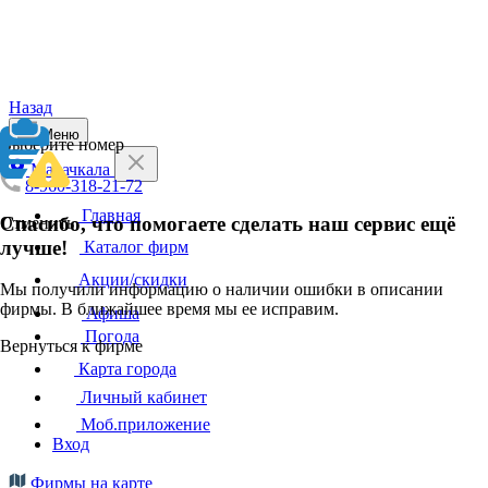
Назад
Меню
Выберите номер
Махачкала
8-960-318-21-72
Главная
Спасибо, что помогаете сделать наш сервис ещё
Отменить
лучше!
Каталог фирм
Акции/скидки
Мы получили информацию о наличии ошибки в описании
фирмы. В ближайшее время мы ее исправим.
Афиша
Погода
Вернуться к фирме
Карта города
Личный кабинет
Моб.приложение
Вход
Фирмы на карте