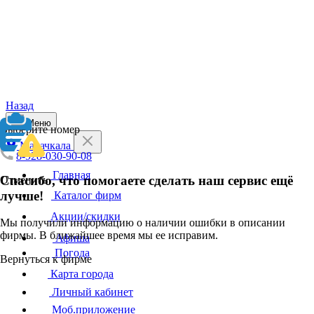
Назад
Меню
Выберите номер
Махачкала
8-928-030-90-08
Главная
Спасибо, что помогаете сделать наш сервис ещё
Отменить
лучше!
Каталог фирм
Акции/скидки
Мы получили информацию о наличии ошибки в описании
фирмы. В ближайшее время мы ее исправим.
Афиша
Погода
Вернуться к фирме
Карта города
Личный кабинет
Моб.приложение