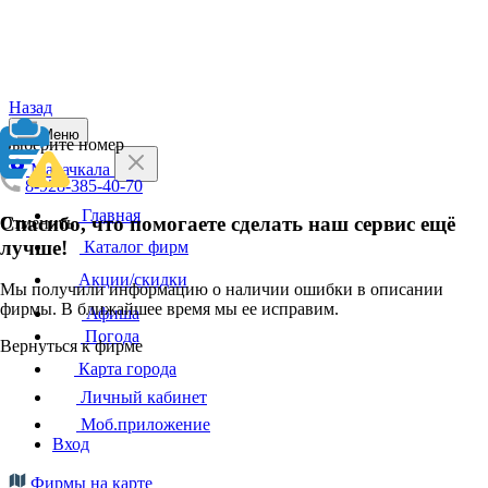
Назад
Меню
Выберите номер
Махачкала
8-928-385-40-70
Главная
Спасибо, что помогаете сделать наш сервис ещё
Отменить
лучше!
Каталог фирм
Акции/скидки
Мы получили информацию о наличии ошибки в описании
фирмы. В ближайшее время мы ее исправим.
Афиша
Погода
Вернуться к фирме
Карта города
Личный кабинет
Моб.приложение
Вход
Фирмы на карте