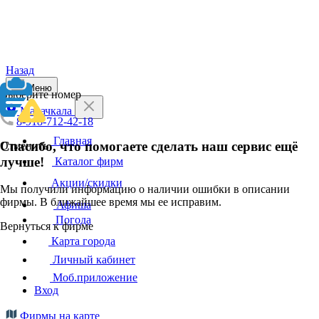
Назад
Меню
Выберите номер
Махачкала
8-918-712-42-18
Главная
Спасибо, что помогаете сделать наш сервис ещё
Отменить
лучше!
Каталог фирм
Акции/скидки
Мы получили информацию о наличии ошибки в описании
фирмы. В ближайшее время мы ее исправим.
Афиша
Погода
Вернуться к фирме
Карта города
Личный кабинет
Моб.приложение
Вход
Фирмы на карте